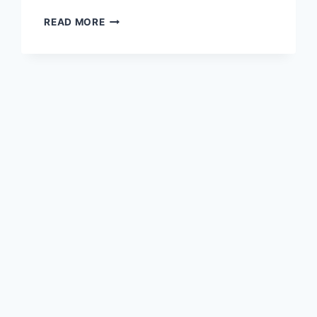
TIPS
READ MORE
RAHASIA
POLA
GACOR
SLOT
ZOMBIE
CARNIVAL
TERBUKTI