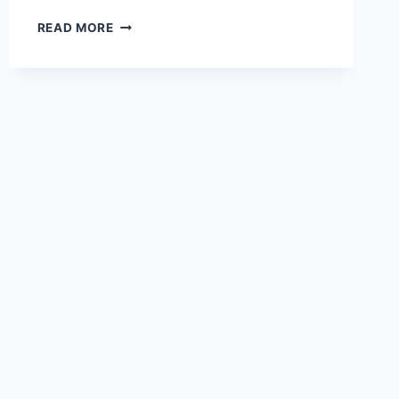
CARA
READ MORE
EFEKTIF
MENANG
BESAR
SLOT
NORTH
GUARDIANS
HARI
INI