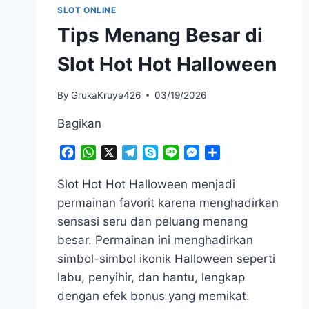
SLOT ONLINE
Tips Menang Besar di
Slot Hot Hot Halloween
By
GrukaKruye426
03/19/2026
Bagikan
Facebook
WhatsApp
X
Telegram
Skype
Line
Messenger
Share
Slot Hot Hot Halloween menjadi
permainan favorit karena menghadirkan
sensasi seru dan peluang menang
besar. Permainan ini menghadirkan
simbol-simbol ikonik Halloween seperti
labu, penyihir, dan hantu, lengkap
dengan efek bonus yang memikat.