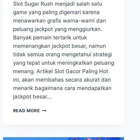
Slot Sugar Rush menjadi salah satu
game yang paling digemari karena
menawarkan grafis warna-warni dan
peluang jackpot yang menggiurkan.
Banyak pemain tertarik untuk
memenangkan jackpot besar, namun
tidak semua orang mengetahui strategi
yang tepat untuk meningkatkan peluang
menang. Artikel Slot Gacor Paling Hot
ini, akan membahas secara akurat dan
menarik bagaimana cara mendapatkan
jackpot besar…
CARA
READ MORE
MENDAPATKAN
JACKPOT
BESAR
SLOT