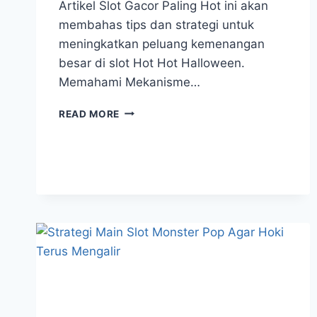
Artikel Slot Gacor Paling Hot ini akan
membahas tips dan strategi untuk
meningkatkan peluang kemenangan
besar di slot Hot Hot Halloween.
Memahami Mekanisme…
TIPS
READ MORE
MENANG
BESAR
DI
SLOT
HOT
HOT
HALLOWEEN