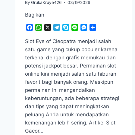
By
GrukaKruye426
03/19/2026
Bagikan
Facebook
WhatsApp
X
Telegram
Skype
Line
Messenger
Share
Slot Eye of Cleopatra menjadi salah
satu game yang cukup populer karena
terkenal dengan grafis memukau dan
potensi jackpot besar. Permainan slot
online kini menjadi salah satu hiburan
favorit bagi banyak orang. Meskipun
permainan ini mengandalkan
keberuntungan, ada beberapa strategi
dan tips yang dapat meningkatkan
peluang Anda untuk mendapatkan
kemenangan lebih sering. Artikel Slot
Gacor…