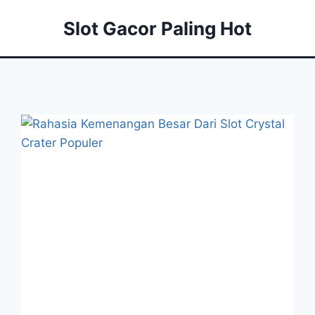
Slot Gacor Paling Hot