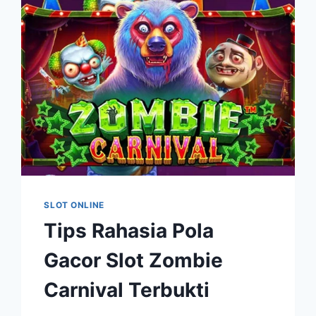
DENGAN
MODAL
TERJANGKAU
SLOT ONLINE
Tips Rahasia Pola
Gacor Slot Zombie
Carnival Terbukti