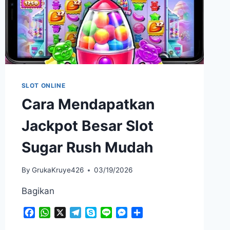
SLOT ONLINE
Cara Mendapatkan
Jackpot Besar Slot
Sugar Rush Mudah
By
GrukaKruye426
03/19/2026
Bagikan
Facebook
WhatsApp
X
Telegram
Skype
Line
Messenger
Share