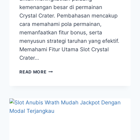
kemenangan besar di permainan
Crystal Crater. Pembahasan mencakup
cara memahami pola permainan,
memanfaatkan fitur bonus, serta
menyusun strategi taruhan yang efektif.
Memahami Fitur Utama Slot Crystal
Crater…
RAHASIA
READ MORE
KEMENANGAN
BESAR
DARI
SLOT
CRYSTAL
CRATER
POPULER