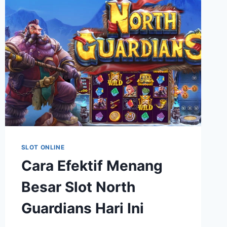
SUGAR
RUSH
MUDAH
SLOT ONLINE
Cara Efektif Menang
Besar Slot North
Guardians Hari Ini