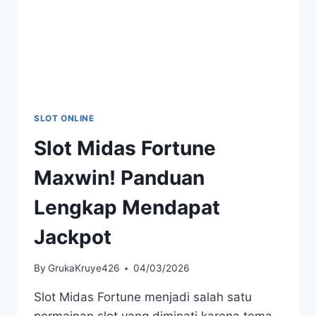
SLOT ONLINE
Slot Midas Fortune
Maxwin! Panduan
Lengkap Mendapat
Jackpot
By
GrukaKruye426
04/03/2026
Slot Midas Fortune menjadi salah satu