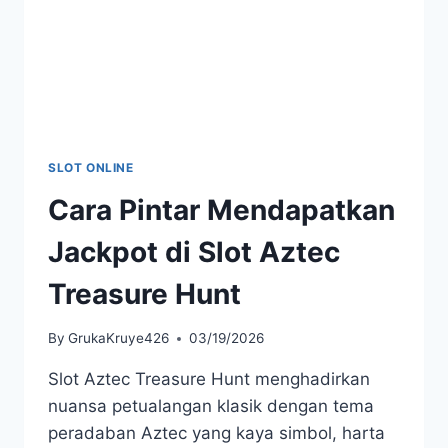
SLOT ONLINE
Cara Pintar Mendapatkan
Jackpot di Slot Aztec
Treasure Hunt
By
GrukaKruye426
03/19/2026
Slot Aztec Treasure Hunt menghadirkan
nuansa petualangan klasik dengan tema
peradaban Aztec yang kaya simbol, harta